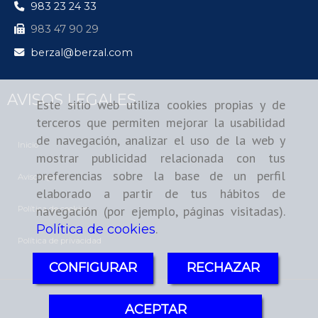
983 23 24 33
983 47 90 29
berzal
berzal.com
AVISOS LEGALES
Este sitio web utiliza cookies propias y de
terceros que permiten mejorar la usabilidad
de navegación, analizar el uso de la web y
Inicio
mostrar publicidad relacionada con tus
preferencias sobre la base de un perfil
Aviso legal
elaborado a partir de tus hábitos de
navegación (por ejemplo, páginas visitadas).
Política de cookies
.
Política de cookies
Política de privacidad
CONFIGURAR
RECHAZAR
ACEPTAR